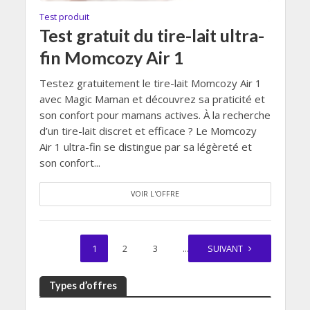
Test produit
Test gratuit du tire-lait ultra-
fin Momcozy Air 1
Testez gratuitement le tire-lait Momcozy Air 1
avec Magic Maman et découvrez sa praticité et
son confort pour mamans actives. À la recherche
d’un tire-lait discret et efficace ? Le Momcozy
Air 1 ultra-fin se distingue par sa légèreté et
son confort...
VOIR L'OFFRE
1
2
3
…
SUIVANT
325
Types d’offres