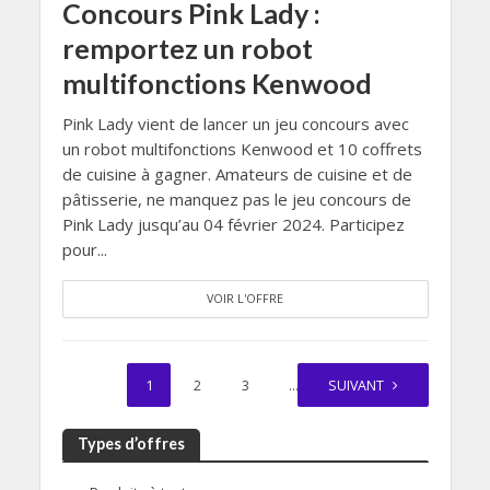
Concours Pink Lady :
remportez un robot
multifonctions Kenwood
Pink Lady vient de lancer un jeu concours avec
un robot multifonctions Kenwood et 10 coffrets
de cuisine à gagner. Amateurs de cuisine et de
pâtisserie, ne manquez pas le jeu concours de
Pink Lady jusqu’au 04 février 2024. Participez
pour...
VOIR L'OFFRE
1
2
3
…
SUIVANT
12
Types d’offres