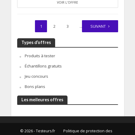
VOIR L'OFFRE
1
2
3
…
SUIVANT
35
Types d’offres
Produits à tester
Échantillons gratuits
Jeu concours
Bons plans
Les meileures offres
© 2026 - Testeurs.fr
Politique de protection des