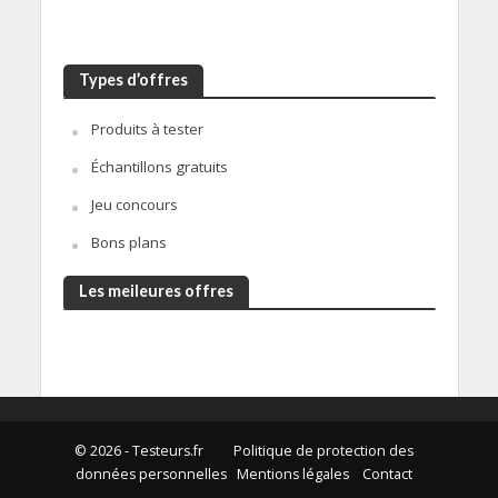
Types d’offres
Produits à tester
Échantillons gratuits
Jeu concours
Bons plans
Les meileures offres
© 2026 - Testeurs.fr
Politique de protection des
données personnelles
Mentions légales
Contact