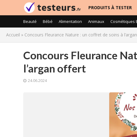
PRODUITS À TESTER
Beauté
Bébé
Alimentation
Animaux
Cosmétiques 
Accueil
»
Concours Fleurance Nature : un coffret de soins à l’argan
Concours Fleurance Natu
l’argan offert
24.06.2024