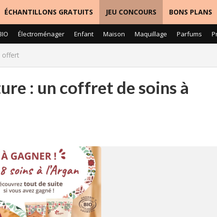
ÉCHANTILLONS GRATUITS
JEU CONCOURS
BONS PLANS
BIO
Électroménager
Enfant
Maison
Maquillage
Parfums
P
 offert
re : un coffret de soins à