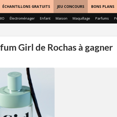
ÉCHANTILLONS GRATUITS
JEU CONCOURS
BONS PLANS
BIO
Électroménager
Enfant
Maison
Maquillage
Parfums
P
fum Girl de Rochas à gagner