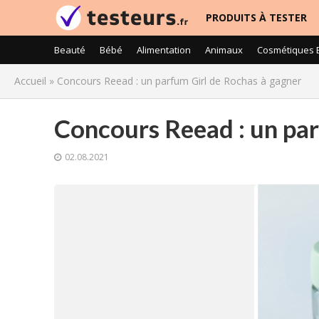
PRODUITS À TESTER
Beauté
Bébé
Alimentation
Animaux
Cosmétiques 
Accueil
»
Concours Reead : un parfum Girl de Rochas à gagner
Concours Reead : un par
02.08.2021