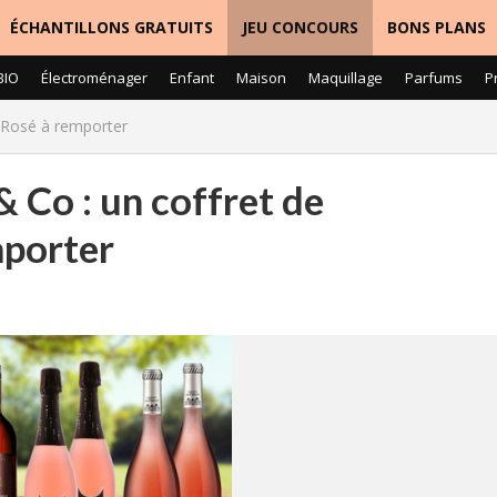
ÉCHANTILLONS GRATUITS
JEU CONCOURS
BONS PLANS
BIO
Électroménager
Enfant
Maison
Maquillage
Parfums
P
e Rosé à remporter
 Co : un coffret de
mporter