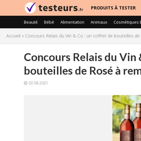
PRODUITS À TESTER
Beauté
Bébé
Alimentation
Animaux
Cosmétiques 
Accueil
»
Concours Relais du Vin & Co : un coffret de bouteilles d
Concours Relais du Vin &
bouteilles de Rosé à re
02.08.2021