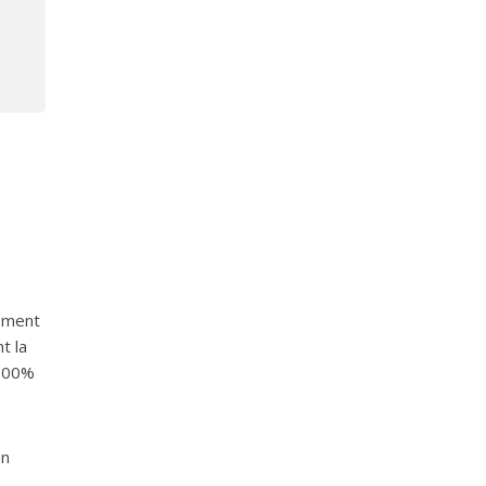
tement
t la
 100%
un