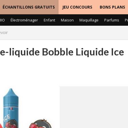
ÉCHANTILLONS GRATUITS
JEU CONCOURS
BONS PLANS
BIO
Électroménager
Enfant
Maison
Maquillage
Parfums
P
evoir
 e-liquide Bobble Liquide Ice