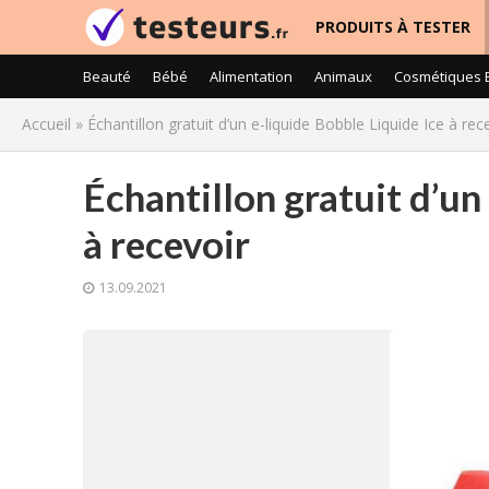
PRODUITS À TESTER
Beauté
Bébé
Alimentation
Animaux
Cosmétiques 
Accueil
»
Échantillon gratuit d’un e-liquide Bobble Liquide Ice à rec
Échantillon gratuit d’un
à recevoir
13.09.2021