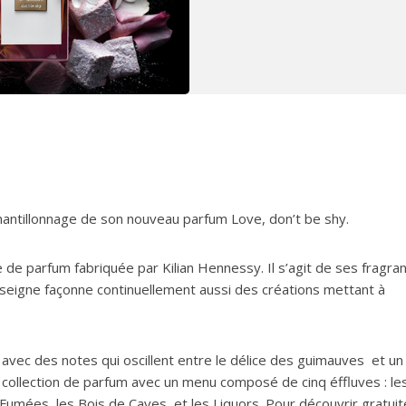
hantillonnage de son nouveau parfum Love, don’t be shy.
e de parfum fabriquée par Kilian Hennessy. Il s’agit de ses fragra
enseigne façonne continuellement aussi des créations mettant à
vec des notes qui oscillent entre le délice des guimauves et un p
ollection de parfum avec un menu composé de cinq éffluves : le
 Fumées, les Bois de Caves, et les Liquors. Pour découvrir gratui