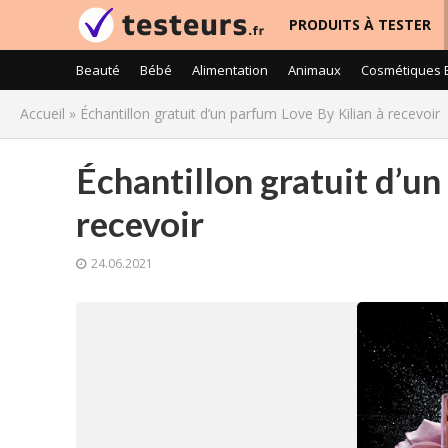
PRODUITS À TESTER
Beauté
Bébé
Alimentation
Animaux
Cosmétiques 
Accueil
»
Échantillon gratuit d’un parfum Love By Kilian à recevoir
Échantillon gratuit d’un
recevoir
24.06.2021