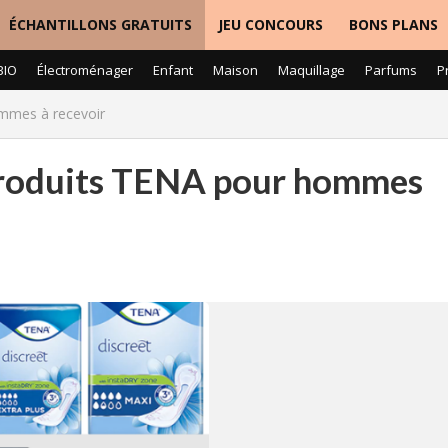
ÉCHANTILLONS GRATUITS
JEU CONCOURS
BONS PLANS
BIO
Électroménager
Enfant
Maison
Maquillage
Parfums
P
emmes à recevoir
 produits TENA pour hommes