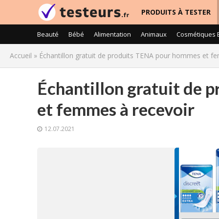
PRODUITS À TESTER
Beauté
Bébé
Alimentation
Animaux
Cosmétiques 
Accueil
»
Échantillon gratuit de produits TENA pour hommes et f
Échantillon gratuit de
et femmes à recevoir
12.07.2021