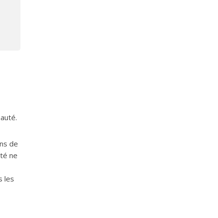
auté.
ins de
uté ne
s les