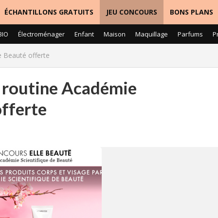
ÉCHANTILLONS GRATUITS
JEU CONCOURS
BONS PLANS
BIO
Électroménager
Enfant
Maison
Maquillage
Parfums
P
e Beauté offerte
e routine Académie
offerte