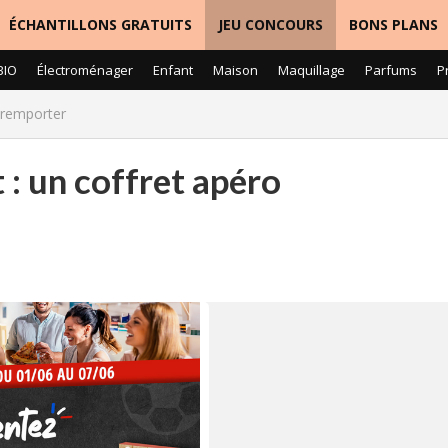
ÉCHANTILLONS GRATUITS
JEU CONCOURS
BONS PLANS
BIO
Électroménager
Enfant
Maison
Maquillage
Parfums
P
 remporter
: un coffret apéro