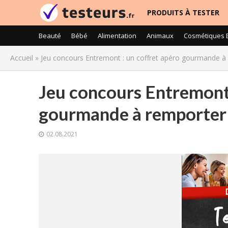
PRODUITS À TESTER
Beauté
Bébé
Alimentation
Animaux
Cosmétiques 
Accueil
»
Jeu concours Entremont : un coffret apéro gourmande à
Jeu concours Entremont 
gourmande à remporter
02.08.2021