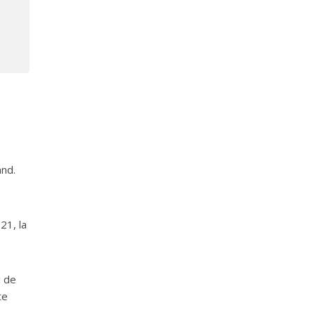
nd.
21, la
u de
te