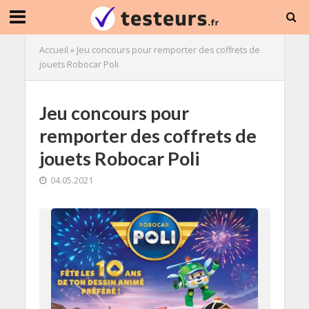
Accueil
»
Jeu concours pour remporter des coffrets de
jouets Robocar Poli
Jeu concours pour
remporter des coffrets de
jouets Robocar Poli
04.05.2021