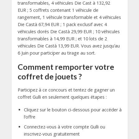
transformables, 4 véhicules Die Cast à 132,92
EUR ; 5 coffrets contenant 1 véhicule de
rangement, 1 véhicule transformable et 4 véhicules
Die Castà 67,94 EUR ; 1 pack exclusif avec 4
véhicules dorés Die Castà 29,99 EUR ; 10 véhicules
transformables à 14,99 EUR ; et 10 lots de 2
véhicules Die Castà 13,99 EUR. Vous avez jusqu’au
6 Juin pour participer au tirage au sort.
Comment remporter votre
coffret de jouets ?
Participez à ce concours et tentez de gagner un
coffret Gulli en seulement quelques étapes :
Cliquez sur le bouton ci-dessous pour accéder à
l’offre
Connectez-vous à votre compte Gulli ou
inscrivez-vous gratuitement