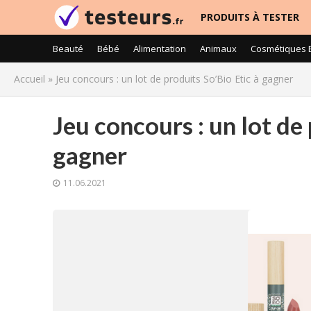
PRODUITS À TESTER
Beauté
Bébé
Alimentation
Animaux
Cosmétiques 
Accueil
»
Jeu concours : un lot de produits So’Bio Etic à gagner
Jeu concours : un lot de 
gagner
11.06.2021