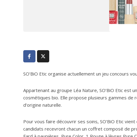
SO’BiO Etic organise actuellement un jeu concours vo
Appartenant au groupe Léa Nature, SO’BiO Etic est un
cosmétiques bio. Elle propose plusieurs gammes de ro
d’origine naturelle.
Pour vous faire découvrir ses soins, SO’BiO Etic vient d
candidats recevront chacun un coffret composé de pro
Fard à paupières, Pure Color, 1 Rouge à lèvres Pure Co