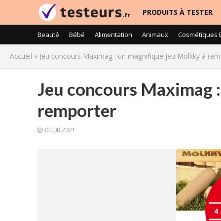
PRODUITS À TESTER
Beauté
Bébé
Alimentation
Animaux
Cosmétiques 
Accueil
»
Jeu concours Maximag : un magnifique jeu Mölkky à rem
Jeu concours Maximag :
remporter
02.08.2021