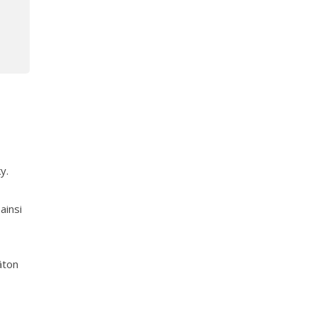
y.
ainsi
âton