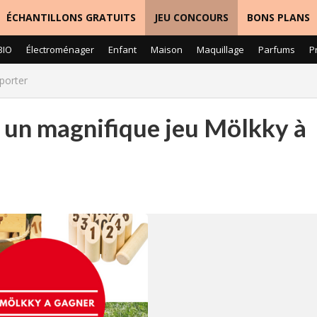
ÉCHANTILLONS GRATUITS
JEU CONCOURS
BONS PLANS
BIO
Électroménager
Enfant
Maison
Maquillage
Parfums
P
porter
 un magnifique jeu Mölkky à