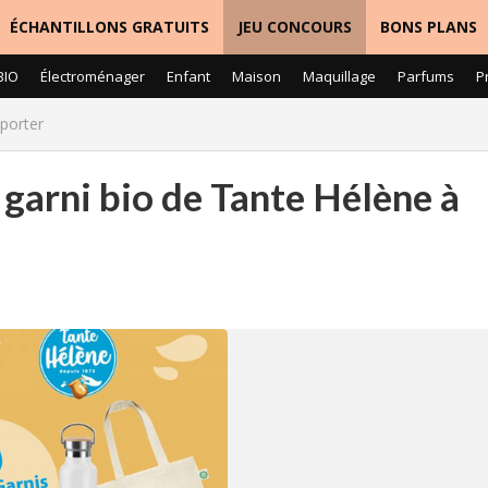
ÉCHANTILLONS GRATUITS
JEU CONCOURS
BONS PLANS
BIO
Électroménager
Enfant
Maison
Maquillage
Parfums
P
mporter
 garni bio de Tante Hélène à