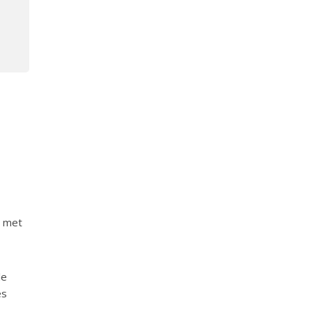
e met
le
es