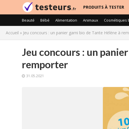
PRODUITS À TESTER
Beauté
Bébé
Alimentation
Animaux
Cosmétiques 
Accueil
»
Jeu concours : un panier garni bio de Tante Hélène à re
Jeu concours : un panier
remporter
31.05.2021