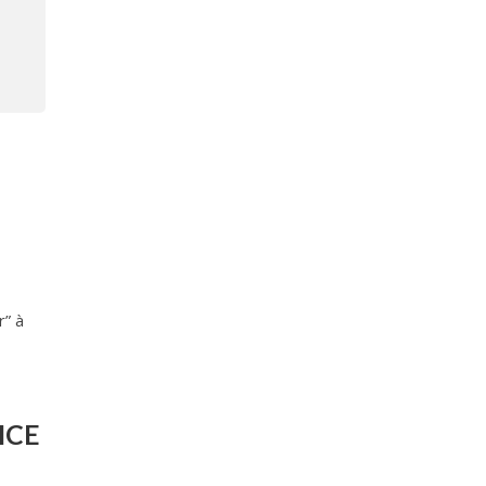
r” à
 ICE