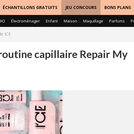
ÉCHANTILLONS GRATUITS
JEU CONCOURS
BONS PLANS
BIO
Électroménager
Enfant
Maison
Maquillage
Parfums
P
de ICE
routine capillaire Repair My