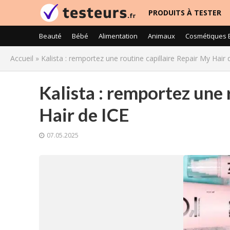
PRODUITS À TESTER
Beauté
Bébé
Alimentation
Animaux
Cosmétiques 
Accueil
»
Kalista : remportez une routine capillaire Repair My Hair 
Kalista : remportez une 
Hair de ICE
07.05.2025