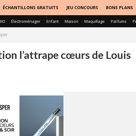
ÉCHANTILLONS GRATUITS
JEU CONCOURS
BONS PLANS
BIO
Électroménager
Enfant
Maison
Maquillage
Parfums
P
sper
tion l’attrape cœurs de Louis