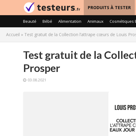
PRODUITS À TESTER
Beauté
Bébé
Alimentation
Animaux
Cosmétiques 
Accueil
»
Test gratuit de la Collection l’attrape cœurs de Louis Pro
Test gratuit de la Collec
Prosper
03.08.2021