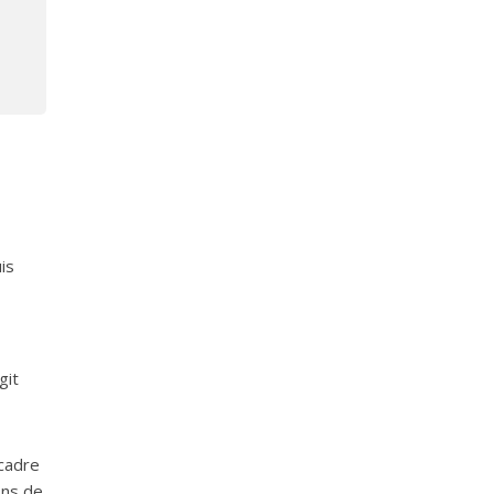
is
git
 cadre
ons de