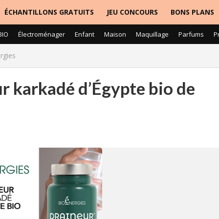
ÉCHANTILLONS GRATUITS
JEU CONCOURS
BONS PLANS
BIO
Électroménager
Enfant
Maison
Maquillage
Parfums
P
rgies
ur karkadé d’Égypte bio de