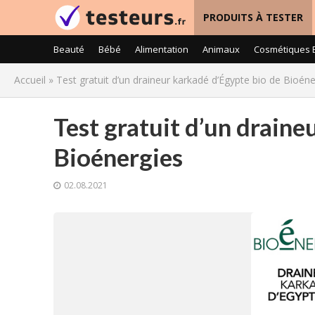
PRODUITS À TESTER
Beauté
Bébé
Alimentation
Animaux
Cosmétiques 
Accueil
»
Test gratuit d’un draineur karkadé d’Égypte bio de Bioéne
Test gratuit d’un draine
Bioénergies
02.08.2021