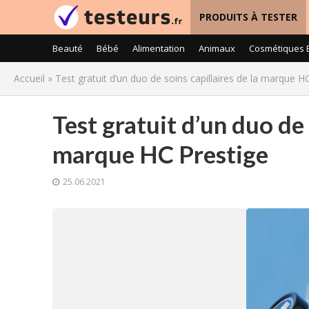
PRODUITS À TESTER
Beauté
Bébé
Alimentation
Animaux
Cosmétiques 
Accueil
»
Test gratuit d’un duo de soins capillaires de la marque H
Test gratuit d’un duo de 
marque HC Prestige
25.06.2021