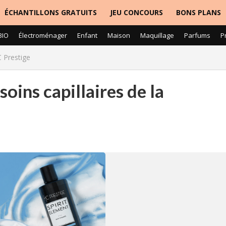
ÉCHANTILLONS GRATUITS
JEU CONCOURS
BONS PLANS
BIO
Électroménager
Enfant
Maison
Maquillage
Parfums
P
C Prestige
soins capillaires de la