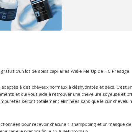
gratuit d’un lot de soins capillaires Wake Me Up de HC Prestige
adaptés à des cheveux normaux à déshydratés et secs. C’est u
t Elements et qui vous aide à retrouver une chevelure soyeuse et bri
impuretés seront totalement éliminées sans que le cuir chevelu n
lectionnées pour recevoir chacune 1 shampooing et un masque de 
 car elle prendra fin le 13 Juillet prochain.