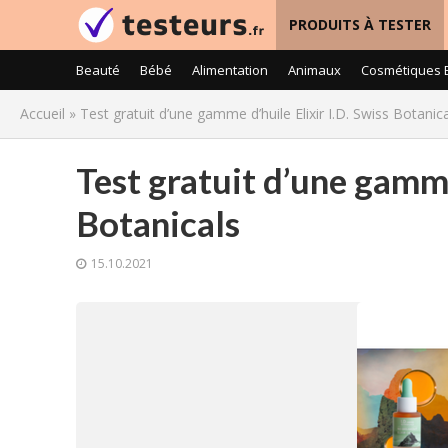
PRODUITS À TESTER
Beauté
Bébé
Alimentation
Animaux
Cosmétiques 
Accueil
»
Test gratuit d’une gamme d’huile Elixir I.D. Swiss Botanic
Test gratuit d’une gamme 
Botanicals
15.10.2021