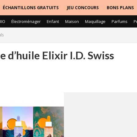
ÉCHANTILLONS GRATUITS
JEU CONCOURS
BONS PLANS
BIO
Électroménager
Enfant
Maison
Maquillage
Parfums
P
als
d’huile Elixir I.D. Swiss