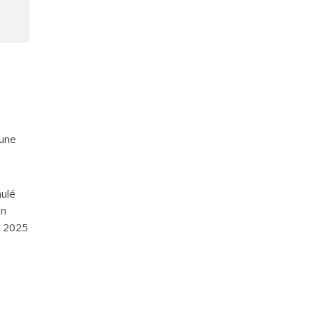
’une
mulé
en
t 2025