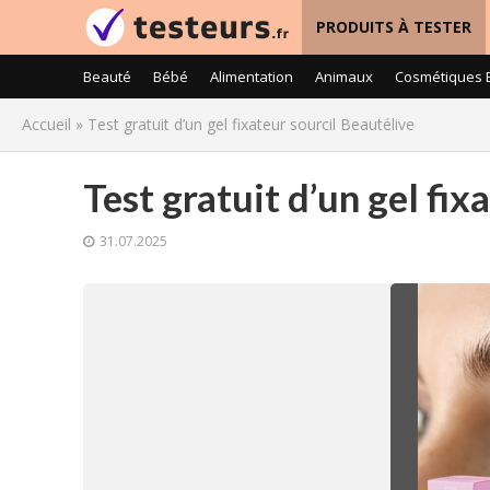
PRODUITS À TESTER
Beauté
Bébé
Alimentation
Animaux
Cosmétiques 
Accueil
»
Test gratuit d’un gel fixateur sourcil Beautélive
Test gratuit d’un gel fix
31.07.2025