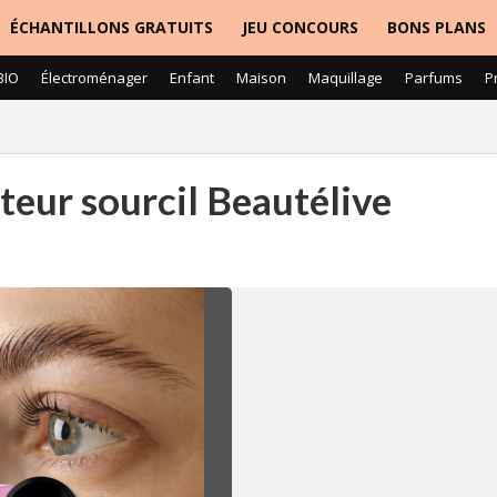
ÉCHANTILLONS GRATUITS
JEU CONCOURS
BONS PLANS
BIO
Électroménager
Enfant
Maison
Maquillage
Parfums
P
ateur sourcil Beautélive