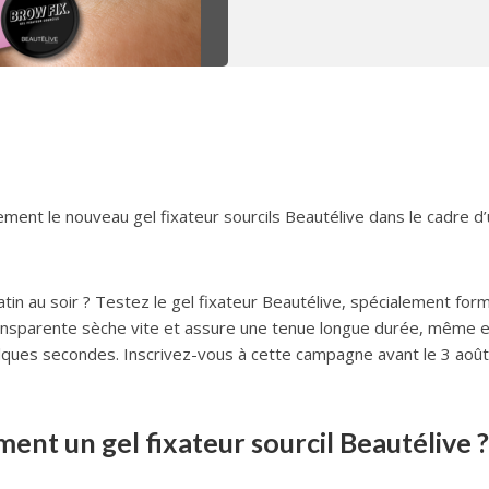
ement le nouveau gel fixateur sourcils Beautélive dans le cadre d
atin au soir ? Testez le gel fixateur Beautélive, spécialement for
e transparente sèche vite et assure une tenue longue durée, même 
uelques secondes. Inscrivez-vous à cette campagne avant le 3 aoû
ent un gel fixateur sourcil Beautélive ?