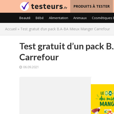
PRODUITS À TESTER
Beauté
Bébé
Alimentation
Animaux
Cosmétiques 
Accueil
»
Test gratuit d’un pack B.A-BA Mieux Manger Carrefour
Test gratuit d’un pack
Carrefour
06.09.2021