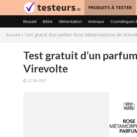
PRODUITS À TESTER
Beauté
Bébé
Alimentation
Animaux
Cosmétiques 
Accueil
»
Test gratuit d’un parfum Rose Métamorphose de Virevol
Test gratuit d’un parf
Virevolte
21.06.2021