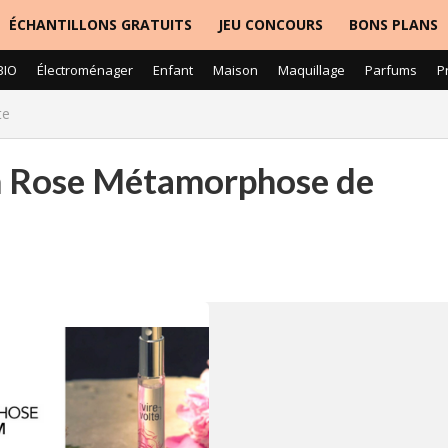
ÉCHANTILLONS GRATUITS
JEU CONCOURS
BONS PLANS
BIO
Électroménager
Enfant
Maison
Maquillage
Parfums
P
te
um Rose Métamorphose de