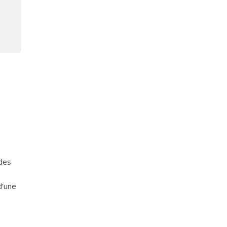
 des
d’une