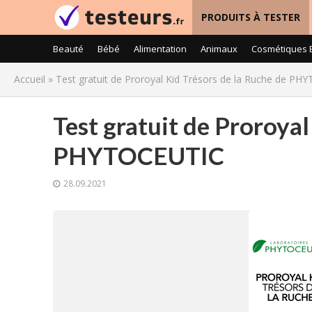
PRODUITS À TESTER
Beauté
Bébé
Alimentation
Animaux
Cosmétiques 
Accueil
»
Test gratuit de Proroyal Kid Trésors de la Ruche de P
Test gratuit de Proroyal
PHYTOCEUTIC
28.09.2021