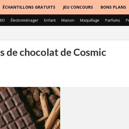
ÉCHANTILLONS GRATUITS
JEU CONCOURS
BONS PLANS
BIO
Électroménager
Enfant
Maison
Maquillage
Parfums
P
es de chocolat de Cosmic