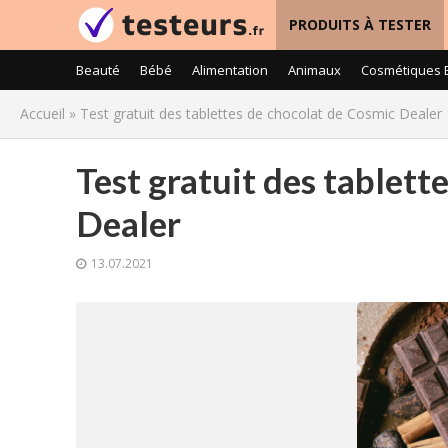
PRODUITS À TESTER
Beauté
Bébé
Alimentation
Animaux
Cosmétiques 
Accueil
»
Test gratuit des tablettes de chocolat de Cosmic Dealer
Test gratuit des tablett
Dealer
13.07.2021