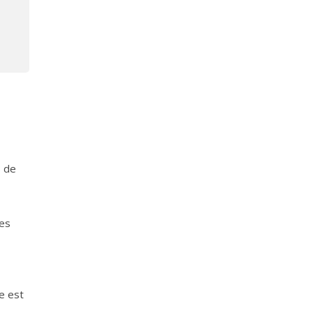
s de
ces
e est