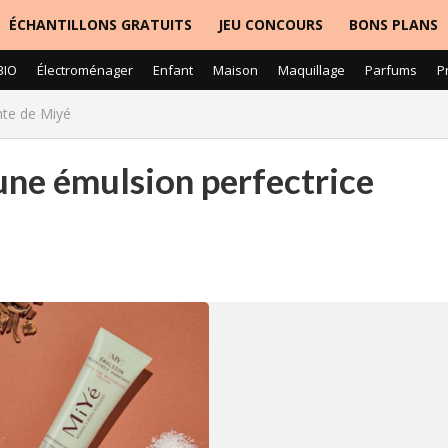
ÉCHANTILLONS GRATUITS
JEU CONCOURS
BONS PLANS
BIO
Électroménager
Enfant
Maison
Maquillage
Parfums
P
nte de Miyé
 une émulsion perfectrice