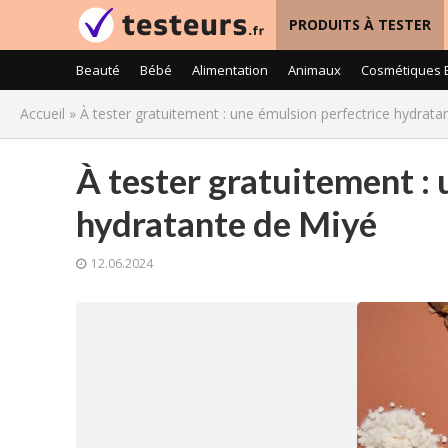
PRODUITS À TESTER
Beauté
Bébé
Alimentation
Animaux
Cosmétiques 
Accueil
»
À tester gratuitement : une émulsion perfectrice hydrata
À tester gratuitement :
hydratante de Miyé
12.06.2024