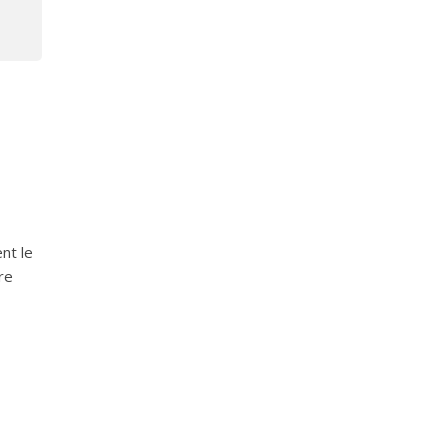
nt le
re