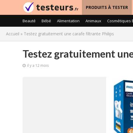
PRODUITS À TESTER
Beauté
Bébé
Alimentation
Animaux
Cosmétiques 
Accueil
»
Testez gratuitement une carafe filtrante Philips
Testez gratuitement une 
il y a 12 mois