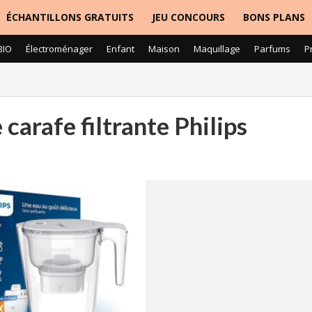
ÉCHANTILLONS GRATUITS
JEU CONCOURS
BONS PLANS
BIO
Électroménager
Enfant
Maison
Maquillage
Parfums
P
carafe filtrante Philips