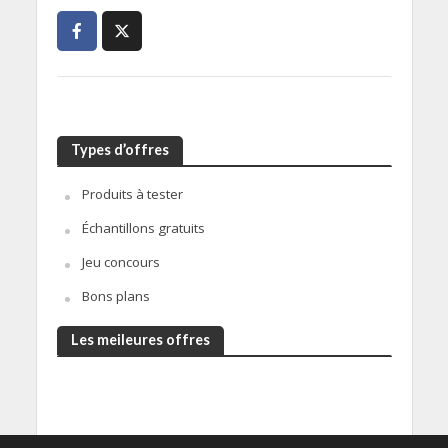
Types d’offres
Produits à tester
Échantillons gratuits
Jeu concours
Bons plans
Les meileures offres