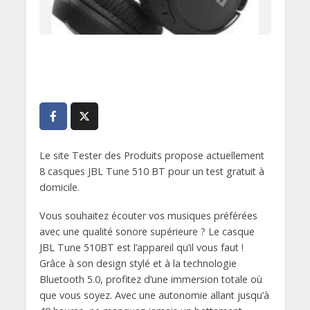
Le site Tester des Produits propose actuellement
8 casques JBL Tune 510 BT pour un test gratuit à
domicile.
Vous souhaitez écouter vos musiques préférées
avec une qualité sonore supérieure ? Le casque
JBL Tune 510BT est l’appareil qu’il vous faut !
Grâce à son design stylé et à la technologie
Bluetooth 5.0, profitez d’une immersion totale où
que vous soyez. Avec une autonomie allant jusqu’à