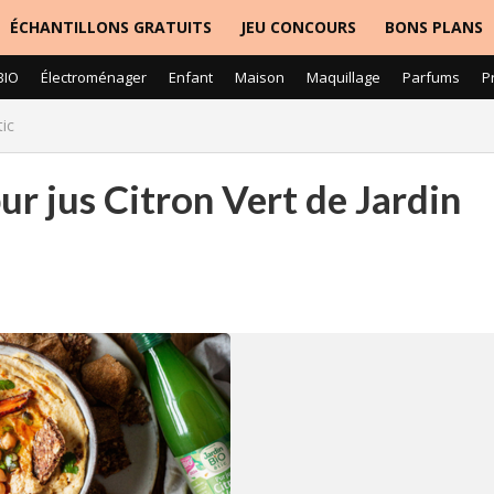
ÉCHANTILLONS GRATUITS
JEU CONCOURS
BONS PLANS
BIO
Électroménager
Enfant
Maison
Maquillage
Parfums
P
tic
ur jus Citron Vert de Jardin