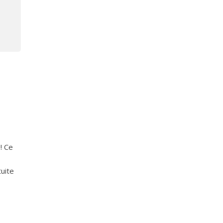
! Ce
uite