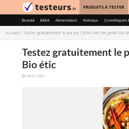
PRODUITS À TESTER
Beauté
Bébé
Alimentation
Animaux
Cosmétiques 
Accueil
»
Testez gratuitement le pur jus Citron Vert de Jardin Bio é
Testez gratuitement le p
Bio étic
04.07.2024