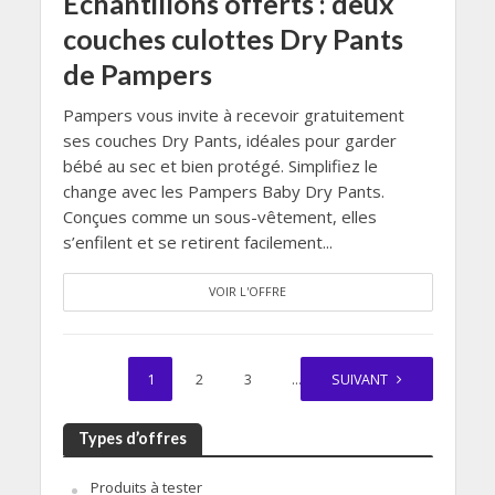
Échantillons offerts : deux
couches culottes Dry Pants
de Pampers
Pampers vous invite à recevoir gratuitement
ses couches Dry Pants, idéales pour garder
bébé au sec et bien protégé. Simplifiez le
change avec les Pampers Baby Dry Pants.
Conçues comme un sous-vêtement, elles
s’enfilent et se retirent facilement...
VOIR L'OFFRE
1
2
3
…
SUIVANT
17
Types d’offres
Produits à tester