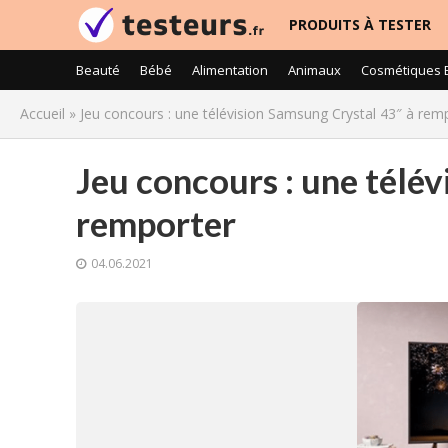
PRODUITS À TESTER
Beauté
Bébé
Alimentation
Animaux
Cosmétiques 
Accueil
»
Jeu concours : une télévision Samsung Crystal 43″ à rem
Jeu concours : une télé
remporter
04.06.2021