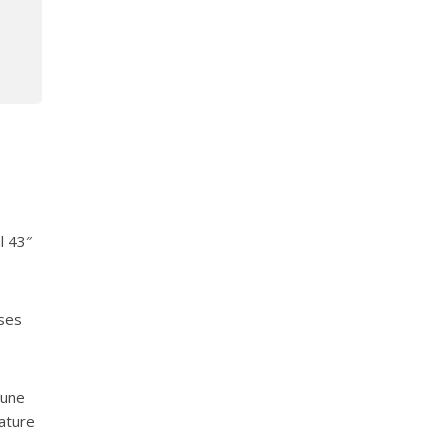
l 43″
 ses
’une
dature