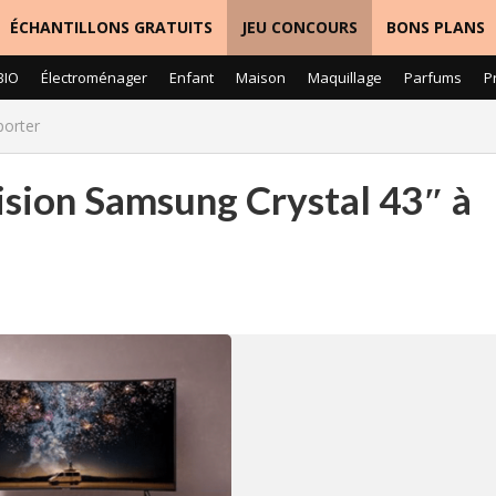
ÉCHANTILLONS GRATUITS
JEU CONCOURS
BONS PLANS
BIO
Électroménager
Enfant
Maison
Maquillage
Parfums
P
porter
vision Samsung Crystal 43″ à