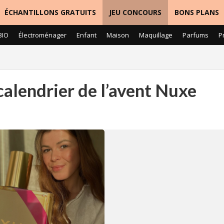
ÉCHANTILLONS GRATUITS
JEU CONCOURS
BONS PLANS
BIO
Électroménager
Enfant
Maison
Maquillage
Parfums
P
calendrier de l’avent Nuxe