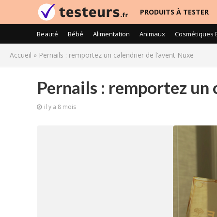
PRODUITS À TESTER
Beauté
Bébé
Alimentation
Animaux
Cosmétiques 
Accueil
»
Pernails : remportez un calendrier de l’avent Nuxe
Pernails : remportez un 
il y a 8 mois