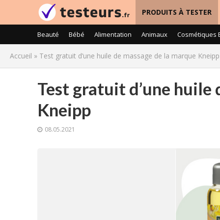
PRODUITS À TESTER
Beauté
Bébé
Alimentation
Animaux
Cosmétiques 
Accueil
»
Test gratuit d’une huile de massage de la marque Kneipp
Test gratuit d’une huile
Kneipp
08.05.2021