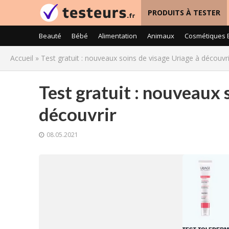
PRODUITS À TESTER
Beauté
Bébé
Alimentation
Animaux
Cosmétiques 
Accueil
»
Test gratuit : nouveaux soins de visage Uriage à découvri
Test gratuit : nouveaux 
découvrir
08.05.2021