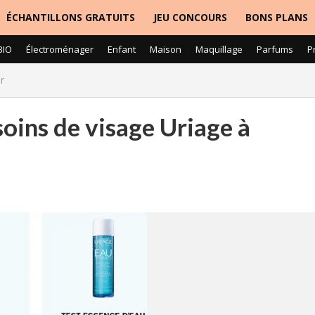
ÉCHANTILLONS GRATUITS
JEU CONCOURS
BONS PLANS
BIO
Électroménager
Enfant
Maison
Maquillage
Parfums
P
r
soins de visage Uriage à