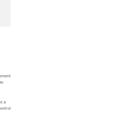
lement
au
nt à
ontrol