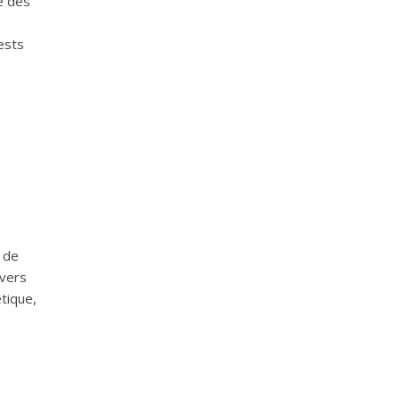
e des
ests
s de
ivers
tique,