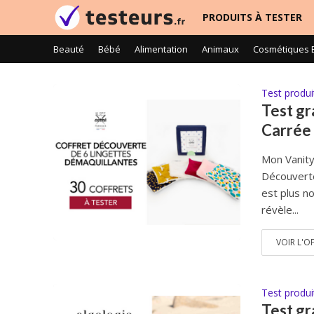
PRODUITS À TESTER
Beauté
Bébé
Alimentation
Animaux
Cosmétiques 
Test produi
Test gr
Carrée 
Mon Vanity
Découverte
est plus n
révèle...
VOIR L'O
Test produi
Test gr