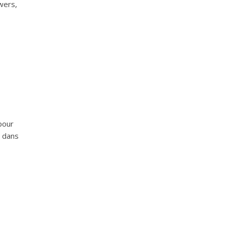
wers,
pour
é dans