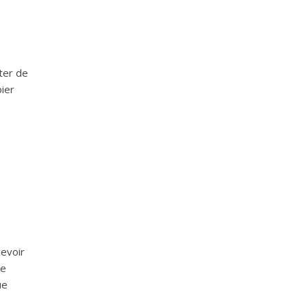
ter de
pier
evoir
de
ue