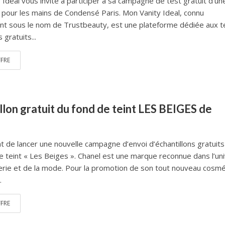
 Ideal vous invite à participer à sa campagne de test gratuit d’un
pour les mains de Condensé Paris. Mon Vanity Ideal, connu
nt sous le nom de Trustbeauty, est une plateforme dédiée aux t
 gratuits...
FFRE
llon gratuit du fond de teint LES BEIGES de
nt de lancer une nouvelle campagne d’envoi d’échantillons gratuit
e teint « Les Beiges ». Chanel est une marque reconnue dans l’un
rie et de la mode. Pour la promotion de son tout nouveau cosmé
.
FFRE