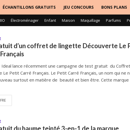
ÉCHANTILLONS GRATUITS
JEU CONCOURS
BONS PLANS
BIO
Électroménager
Enfant
Maison
Maquillage
Parfums
P
t
atuit d’un coffret de lingette Découverte Le 
Français
 Ideal lance récemment une campagne de test gratuit du Coffre
 Le Petit Carré Français. Le Petit Carré Français, un nom qui ne 
ouveau surtout en matière de beauté et bien être. Cette marque
FFRE
t
atuit du baume teinté 3-en-1 de la marque