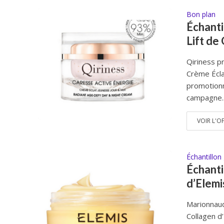
Bon plan
Échanti
Lift de
Qiriness p
Crème Éclat
promotionn
campagne..
VOIR L'O
Échantillon 
Échanti
d’Elemi
Marionnaud
Collagen d