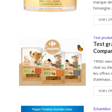
marque de 
l’enseigne..
VOIR L'O
Test produi
Test gr
Compan
TRND vient
chat ou ch
les offres 
d’animaux..
VOIR L'O
Échantillon 