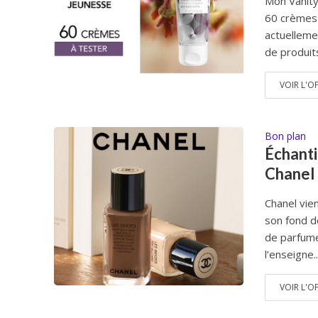
Mon Vanity
60 crèmes 
actuelleme
de produits
VOIR L'O
Bon plan
Échanti
Chanel
Chanel vie
son fond d
de parfume
l’enseigne..
VOIR L'O