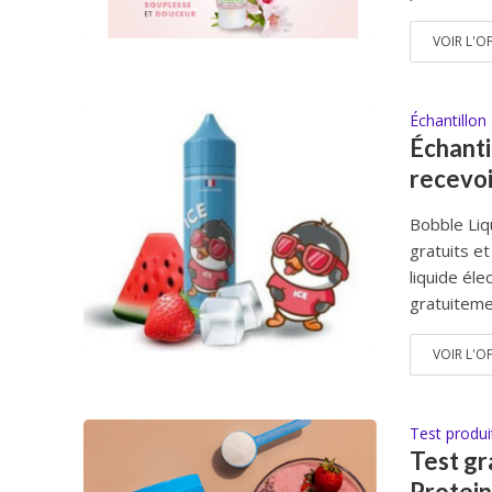
VOIR L'O
Échantillon 
Échanti
recevoi
Bobble Liq
gratuits et
liquide éle
gratuitemen
VOIR L'O
Test produi
Test gr
Protein