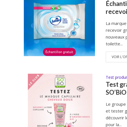
Échanti
recevoi
La marque L
recevoir g
nouveaux p
toilette...
VOIR L'O
Test produi
Test gr
SO’BiO 
Le groupe 
et tester 
découvrir 
pour la...